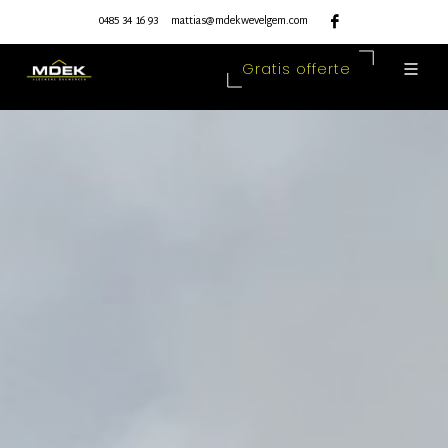
0485 34 16 93
mattias@mdekwevelgem.com
Gratis offerte